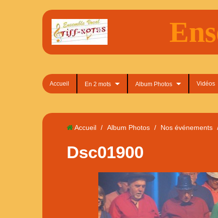
Ens
Accueil
Vidéos
En 2 mots
Album Photos
Accueil
/
Album Photos
/
Nos événements
Dsc01900