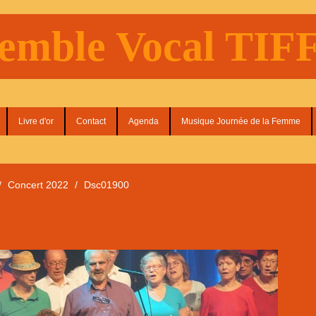
emble Vocal TI
Livre d'or
Contact
Agenda
Musique Journée de la Femme
/
Concert 2022
/
Dsc01900