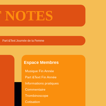
FF NOTES
Part &Text Journée de la Femme
Espace Membres
Musique Fin Année
Part &Text Fin Année
Informations pratiques
Commentaire
Trombinoscope
Cotisation