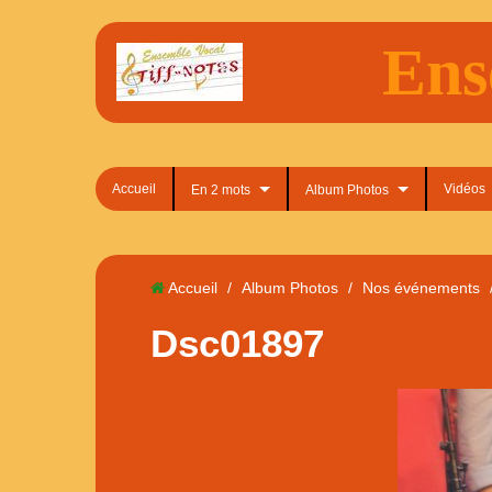
Ens
Accueil
Vidéos
En 2 mots
Album Photos
Accueil
/
Album Photos
/
Nos événements
Dsc01897