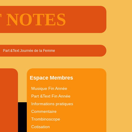
FF NOTES
Part &Text Journée de la Femme
Espace Membres
Musique Fin Année
Part &Text Fin Année
Informations pratiques
Commentaire
Trombinoscope
Cotisation