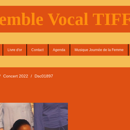
emble Vocal TI
Livre d'or
Contact
Agenda
Musique Journée de la Femme
/
Concert 2022
/
Dsc01897