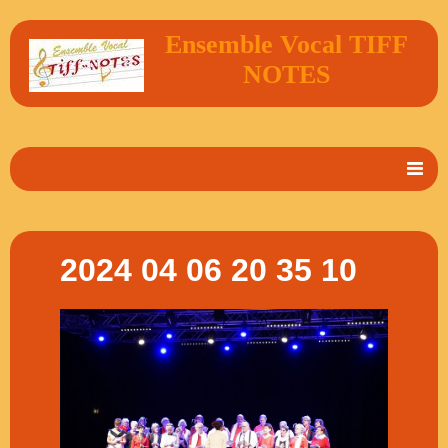
Ensemble Vocal TIFF
NOTES
Accueil
En 2 mots
2024 04 06 20 35 10
Album Photos
Vidéos
Livre d'or
Contact
Agenda