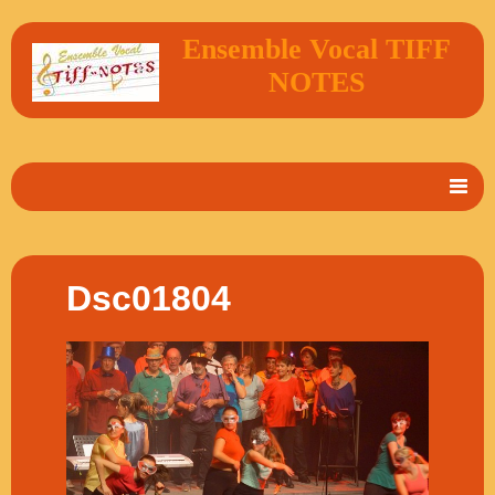
Ensemble Vocal TIFF
NOTES
Accueil
En 2 mots
Dsc01804
Album Photos
Vidéos
Livre d'or
Contact
Agenda