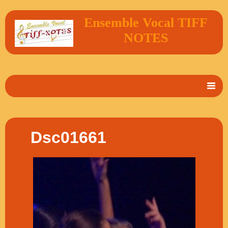
Ensemble Vocal TIFF
NOTES
Accueil
En 2 mots
Dsc01661
Album Photos
Vidéos
Livre d'or
Contact
Agenda