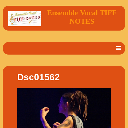
Ensemble Vocal TIFF
NOTES
Accueil
En 2 mots
Dsc01562
Album Photos
Vidéos
Livre d'or
Contact
Agenda