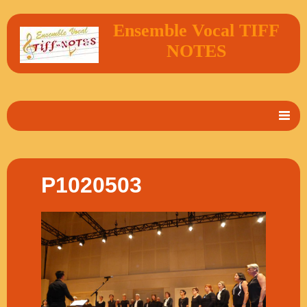
Ensemble Vocal TIFF
NOTES
Accueil
En 2 mots
P1020503
Album Photos
Vidéos
Livre d'or
Contact
Agenda