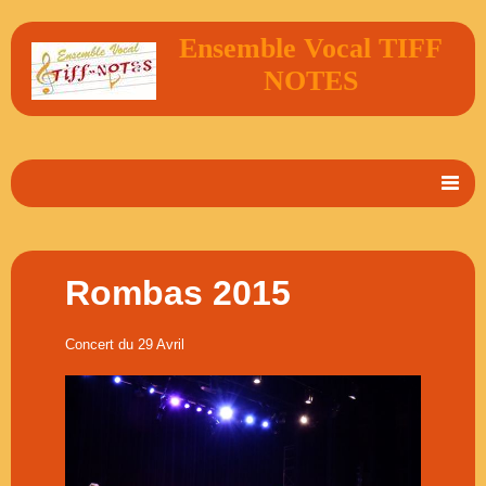
Ensemble Vocal TIFF
NOTES
Accueil
En 2 mots
Rombas 2015
Album Photos
Concert du 29 Avril
Vidéos
Livre d'or
Contact
Agenda