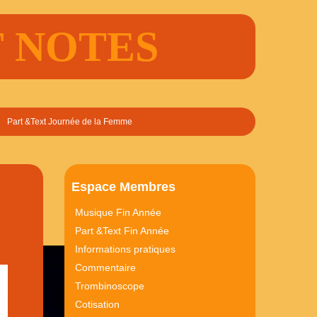
FF NOTES
Part &Text Journée de la Femme
Espace Membres
Musique Fin Année
Part &Text Fin Année
Informations pratiques
Commentaire
Trombinoscope
Cotisation