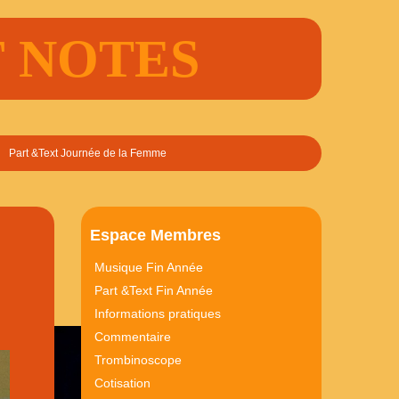
FF NOTES
Part &Text Journée de la Femme
Espace Membres
Musique Fin Année
Part &Text Fin Année
Informations pratiques
Commentaire
Trombinoscope
Cotisation