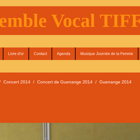
emble Vocal TI
Livre d'or
Contact
Agenda
Musique Journée de la Femme
/
Concert 2014
/
Concert de Guenange 2014
/
Guenange 2014