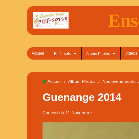
Ens
Accueil
Vidéos
En 2 mots
Album Photos
Accueil
/
Album Photos
/
Nos événements
Guenange 2014
Concert du 11 Novembre