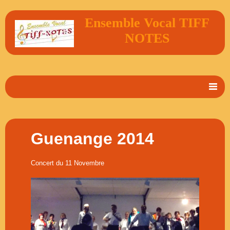
Ensemble Vocal TIFF
NOTES
Accueil
En 2 mots
Guenange 2014
Album Photos
Concert du 11 Novembre
Vidéos
Livre d'or
Contact
Agenda