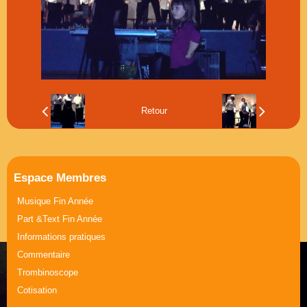
Musique Journée de la Femme
Part &Text Journée de la Femme
Retour
Espace Membres
Musique Fin Année
Part &Text Fin Année
Informations pratiques
Commentaire
Trombinoscope
Cotisation