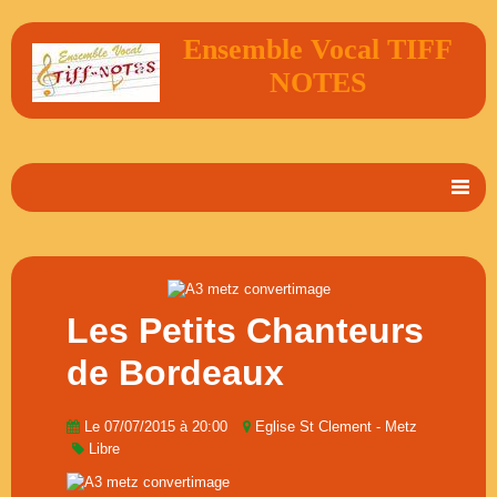
Ensemble Vocal TIFF
NOTES
Accueil
En 2 mots
Album Photos
Les Petits Chanteurs
Vidéos
de Bordeaux
Livre d'or
Le 07/07/2015
à 20:00
Eglise St Clement - Metz
Contact
Libre
Agenda