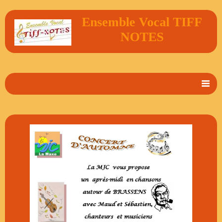
Ensemble Vocal TIFF
NOTES
Accueil
En 2 mots
Album Photos
Vidéos
Livre d'or
Contact
Agenda