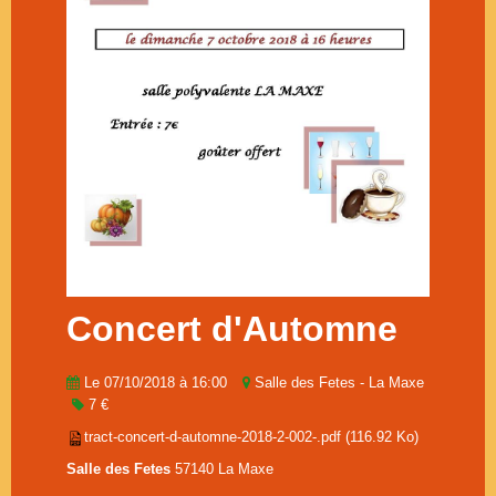
Musique Journée de la Femme
Part &Text Journée de la Femme
Concert d'Automne
Le 07/10/2018
à 16:00
Salle des Fetes - La Maxe
7 €
tract-concert-d-automne-2018-2-002-.pdf
(116.92 Ko)
Salle des Fetes
57140 La Maxe